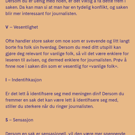
Dersom du er uenig med noen, er det viktig å få dette frem i
saken. Da kan man si at man har en tydelig konflikt, og saken
blir mer interessant for journalisten.
V
– Vesentlighet
Ofte handler store saker om noe som er svevende og litt langt
borte fra folk sin hverdag. Dersom du med ditt utspill kan
gjøre deg relevant for vanlige folk, så vil det være enklere for
leseren til avisen, og dermed enklere for journalisten. Prøv å
finne noe i saken din som er vesentlig for «vanlige folk».
I
– Indentifikasjon
Er det lett å identifisere seg med meningen din? Dersom du
fremmer en sak det kan være lett å identifisere seg med,
stiller du sterkere når du ringer journalisten.
S
– Sensasjon
Dersom en sak er sensasjonell, vil den være mer spennende