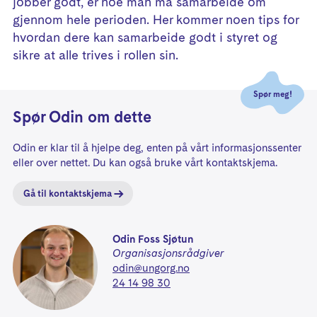
jobber godt, er noe man må samarbeide om
gjennom hele perioden. Her kommer noen tips for
hvordan dere kan samarbeide godt i styret og
sikre at alle trives i rollen sin.
Spør meg!
Spør
Odin
om dette
Odin
er
klar
til å hjelpe deg, enten på vårt informasjonssenter
eller over nettet. Du kan også bruke vårt kontaktskjema.
Gå til kontaktskjema
Odin
Foss Sjøtun
Organisasjonsrådgiver
odin@ungorg.no
24 14 98 30